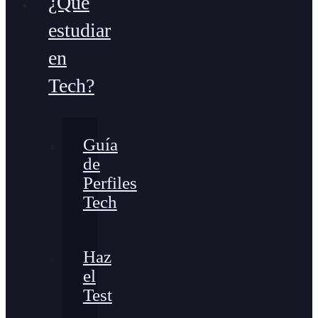
¿Qué
estudiar
en
Tech?
Guía
de
Perfiles
Tech
Haz
el
Test