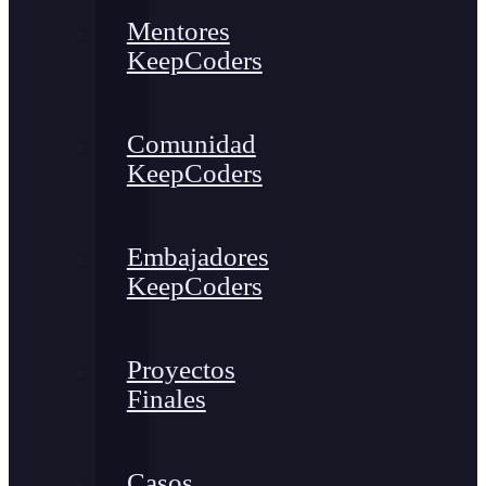
Mentores
KeepCoders
Comunidad
KeepCoders
Embajadores
KeepCoders
Proyectos
Finales
Casos