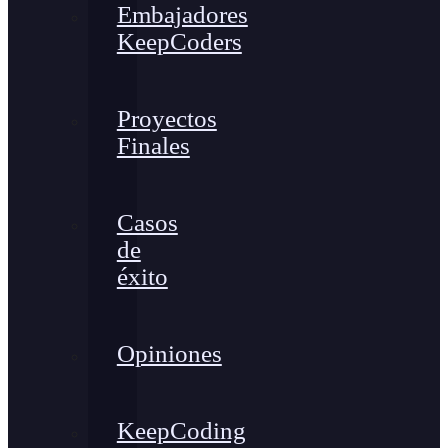
Embajadores
KeepCoders
Proyectos
Finales
Casos
de
éxito
Opiniones
KeepCoding