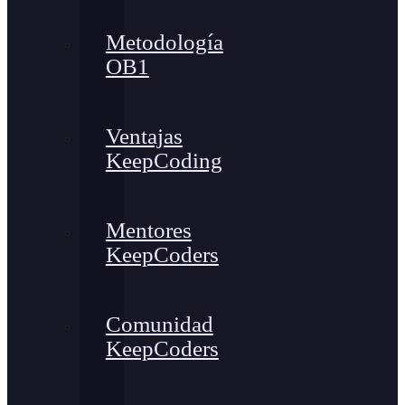
Metodología
OB1
Ventajas
KeepCoding
Mentores
KeepCoders
Comunidad
KeepCoders