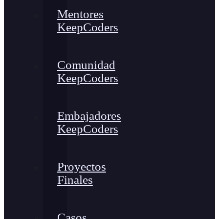
Mentores
KeepCoders
Comunidad
KeepCoders
Embajadores
KeepCoders
Proyectos
Finales
Casos