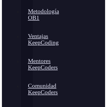
Metodología
OB1
Ventajas
KeepCoding
Mentores
KeepCoders
Comunidad
KeepCoders