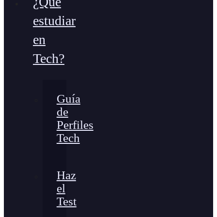
¿Qué
estudiar
en
Tech?
Guía
de
Perfiles
Tech
Haz
el
Test