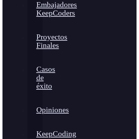
Embajadores
KeepCoders
Proyectos
Finales
Casos
de
éxito
Opiniones
KeepCoding