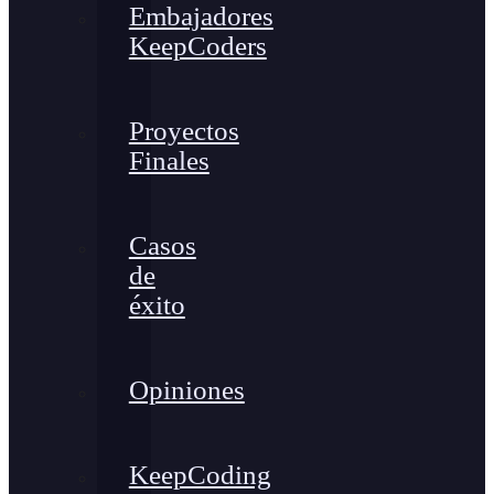
Embajadores
KeepCoders
Proyectos
Finales
Casos
de
éxito
Opiniones
KeepCoding