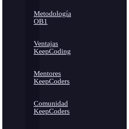
Metodología
OB1
Ventajas
KeepCoding
Mentores
KeepCoders
Comunidad
KeepCoders