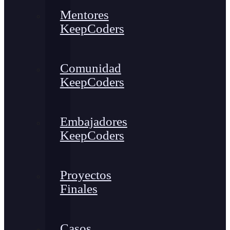
Mentores
KeepCoders
Comunidad
KeepCoders
Embajadores
KeepCoders
Proyectos
Finales
Casos