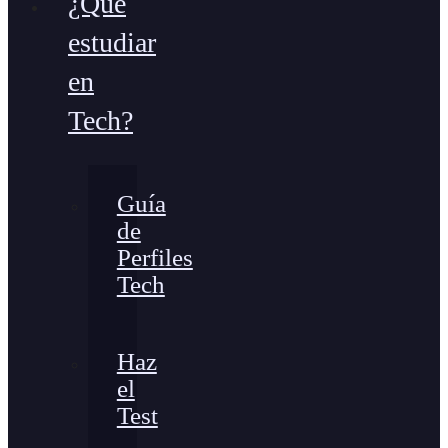
¿Qué
estudiar
en
Tech?
Guía
de
Perfiles
Tech
Haz
el
Test