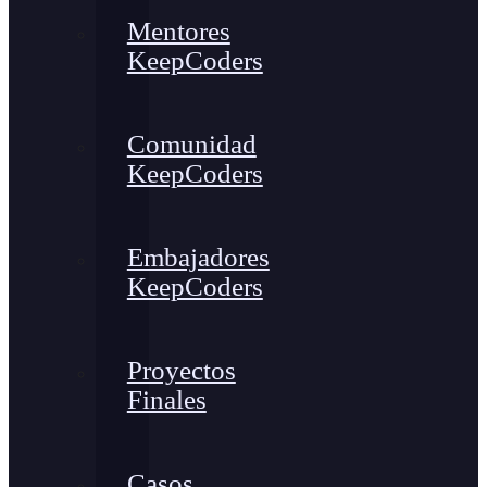
Mentores
KeepCoders
Comunidad
KeepCoders
Embajadores
KeepCoders
Proyectos
Finales
Casos