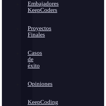
Embajadores
KeepCoders
Proyectos
Finales
Casos
de
éxito
Opiniones
KeepCoding