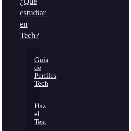
¿Qué
estudiar
en
Tech?
Guía
de
Perfiles
Tech
Haz
el
Test