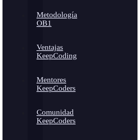
Metodología
OB1
Ventajas
KeepCoding
Mentores
KeepCoders
Comunidad
KeepCoders