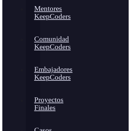
Mentores
KeepCoders
Comunidad
KeepCoders
Embajadores
KeepCoders
Proyectos
Finales
Casos