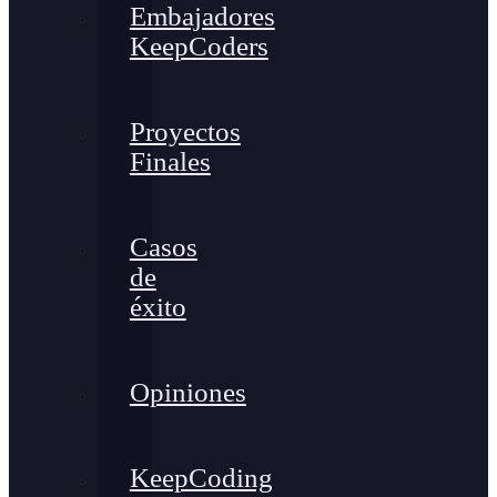
Embajadores
KeepCoders
Proyectos
Finales
Casos
de
éxito
Opiniones
KeepCoding