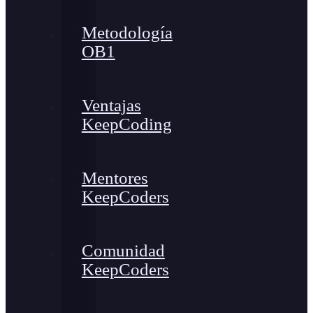
Metodología
OB1
Ventajas
KeepCoding
Mentores
KeepCoders
Comunidad
KeepCoders