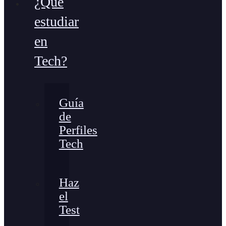
¿Qué
estudiar
en
Tech?
Guía
de
Perfiles
Tech
Haz
el
Test