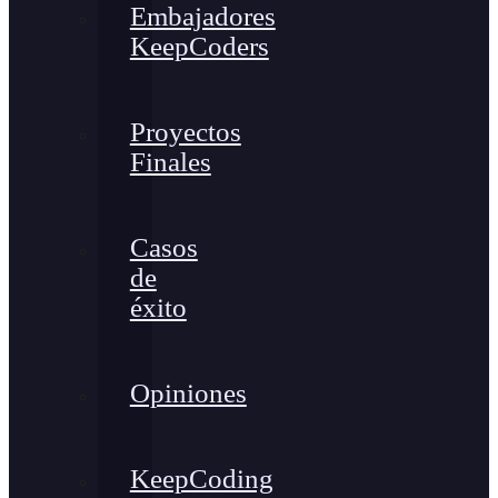
Embajadores
KeepCoders
Proyectos
Finales
Casos
de
éxito
Opiniones
KeepCoding