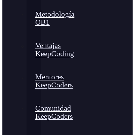
Metodología
OB1
Ventajas
KeepCoding
Mentores
KeepCoders
Comunidad
KeepCoders