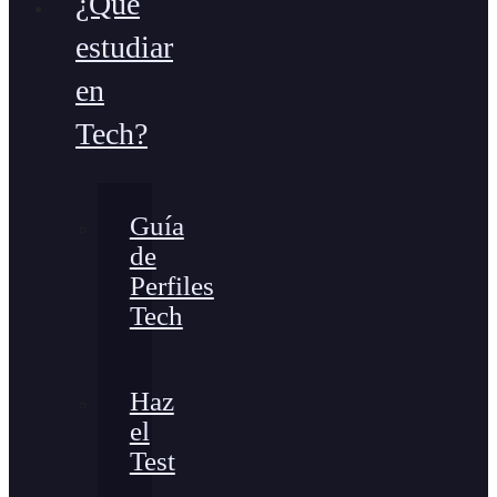
¿Qué
estudiar
en
Tech?
Guía
de
Perfiles
Tech
Haz
el
Test