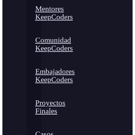
Mentores
KeepCoders
Comunidad
KeepCoders
Embajadores
KeepCoders
Proyectos
Finales
Casos