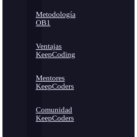
Metodología
OB1
Ventajas
KeepCoding
Mentores
KeepCoders
Comunidad
KeepCoders