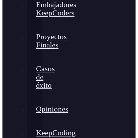
Embajadores
KeepCoders
Proyectos
Finales
Casos
de
éxito
Opiniones
KeepCoding