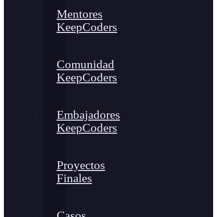
Mentores
KeepCoders
Comunidad
KeepCoders
Embajadores
KeepCoders
Proyectos
Finales
Casos