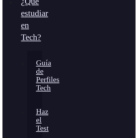
¿Qué
estudiar
en
Tech?
Guía
de
Perfiles
Tech
Haz
el
Test