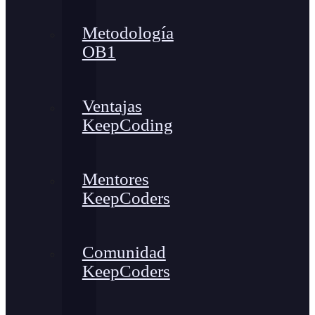
Metodología
OB1
Ventajas
KeepCoding
Mentores
KeepCoders
Comunidad
KeepCoders