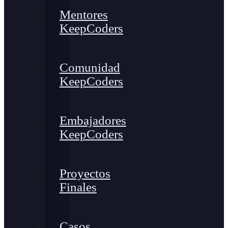
Mentores
KeepCoders
Comunidad
KeepCoders
Embajadores
KeepCoders
Proyectos
Finales
Casos