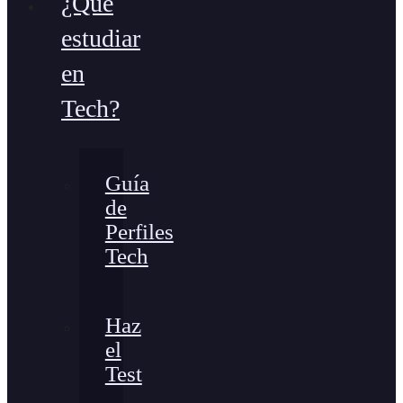
¿Qué
estudiar
en
Tech?
Guía
de
Perfiles
Tech
Haz
el
Test