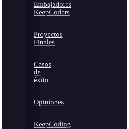
Embajadores
KeepCoders
Proyectos
Finales
Casos
de
éxito
Opiniones
KeepCoding