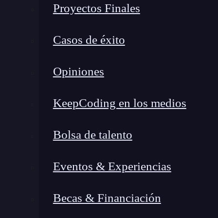
Proyectos Finales
Para protegerse del
phishing
, es necesario llev
sistema. Un sistema bien protegido en el ámbit
Casos de éxito
manipulación de uno de sus usuarios.
Por ell
evadir ciberataques dirigidos de esta forma, la
Opiniones
Por otro lado, ataques como el
pharming
sí
han
KeepCoding en los medios
¿Qué es pharming?
Bolsa de talento
Eventos & Experiencias
🔴 ¿Quieres entrar de l
Descubre el Ciberseguridad Full Stac
Becas & Financiación
completa del mercado y