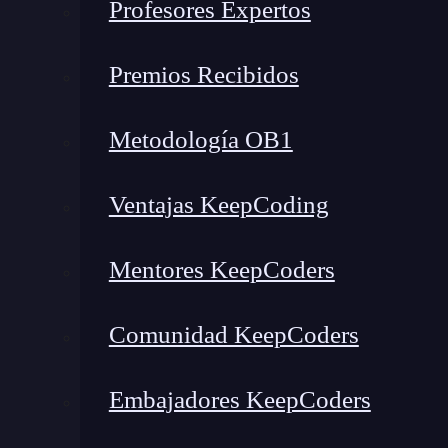
Profesores Expertos
¿Cómo aprender más?
Diferencia entre phishing y 
Premios Recibidos
Antes de entrar en detalles sobre
qué es
pharm
Metodología OB1
tiene con el phishing.
Ventajas KeepCoding
Los
ataques de
phishing
se concentran en la in
no en sus fallos tecnológicos. Este ataque de in
Mentores KeepCoders
engañosos a las víctimas
para que ingresen da
transferencias bancarias al ladrón.
Comunidad KeepCoders
Por su parte, un
ataque de
pharming
se concen
Embajadores KeepCoders
informático. A pesar de actualmente es más difíc
y es posible que surjan nuevas formas.
De ant