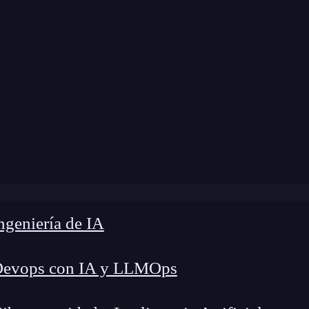
Home
»
Blog
»
¿Qué es pharming?
geniería de IA
Devops con IA y LLMOps