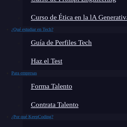
particular, hay ataques que se centran en el
fal
aunque también hay otros se concentran en los
Curso de Ética en la lA Generativ
pharming
, hablaremos sobre el segundo tipo y
¿Qué estudiar en Tech?
fallos en esta ingeniosa práctica ilegal.
Guía de Perfiles Tech
¿Qué encontrarás en este post?
Haz el Test
Para empresas
Diferencia entre phishing y pharming
Forma Talento
¿Qué es pharming?
¿Cómo protegerse del pharming?
Contrata Talento
1. HSTS
¿Por qué KeepCoding?
2. Autenticación de factor múltiple
3. Prestar siempre atención