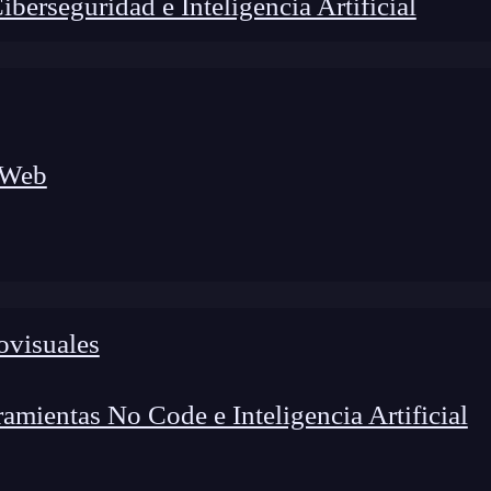
erseguridad e Inteligencia Artificial
 Web
foco en el desarrollo de talento y el análisis del sector
o evolucionan las tecnologías, qué competencias demanda el
 el entorno tech.
ovisuales
mientas No Code e Inteligencia Artificial
que que un equipo de expertos debe proteger. En