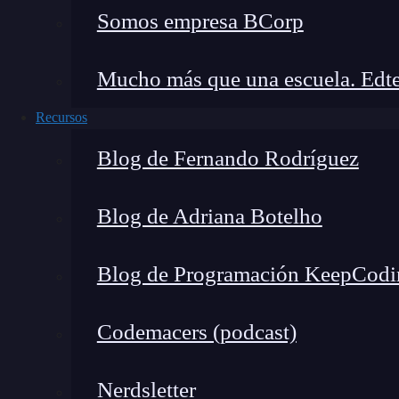
👉 Prueba gratis el Bootcam
Somos empresa BCorp
Mucho más que una escuela. Edte
Lo primero que debes saber sobre qué es
phar
ella, un atacante modifica el servidor DNS de
Recursos
web fraudulento, con el fin de recolectar cre
Blog de Fernando Rodríguez
crédito.
Este ataque cibernético se puede lograr de varia
Blog de Adriana Botelho
ordenador hasta la intervención directa del
rou
por uno).
Blog de Programación KeepCodi
Un
servidor DNS
o Sistema de Nombre de D
Codemacers (podcast)
nombre de un
dominio
web con su respectiva 
poder de este servidor en un ordenador, puede
Nerdsletter