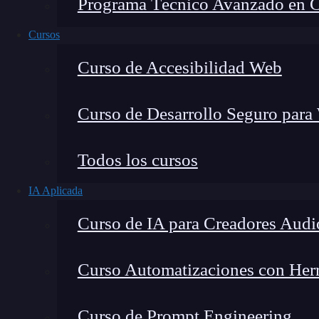
Programa Técnico Avanzado en Cib
Cursos
Curso de Accesibilidad Web
Curso de Desarrollo Seguro para
Montana Martín López
Todos los cursos
Especialista en tecnología y formación digital, con 
IA Aplicada
tecnológico. Mi trabajo se centra en entender cóm
mercado y cómo se produce la transición real hacia
Curso de IA para Creadores Audi
Curso Automatizaciones con Herra
En
ciberseguridad
, hay muchos frentes de ata
Curso de Prompt Engineering