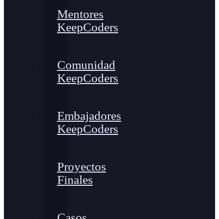
Mentores
KeepCoders
Comunidad
KeepCoders
Embajadores
KeepCoders
Proyectos
Finales
Casos