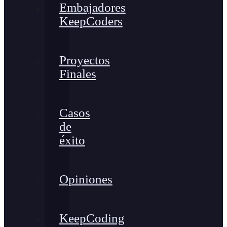
Embajadores
KeepCoders
Proyectos
Finales
Casos
de
éxito
Opiniones
KeepCoding