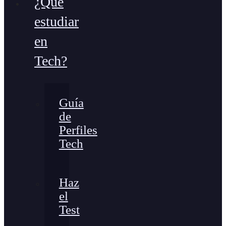
¿Qué
estudiar
en
Tech?
Guía
de
Perfiles
Tech
Haz
el
Test