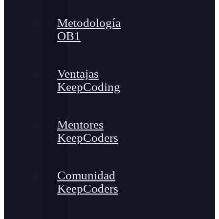
Metodología
OB1
Ventajas
KeepCoding
Mentores
KeepCoders
Comunidad
KeepCoders