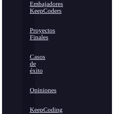
Embajadores
KeepCoders
Proyectos
Finales
Casos
de
éxito
Opiniones
KeepCoding