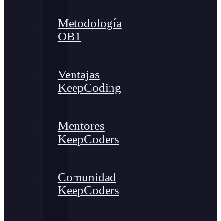
Metodología
OB1
Ventajas
KeepCoding
Mentores
KeepCoders
Comunidad
KeepCoders