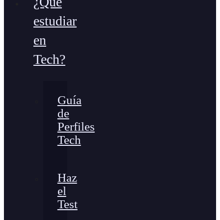
¿Qué
estudiar
en
Tech?
Guía
de
Perfiles
Tech
Haz
el
Test