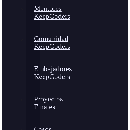
Mentores
KeepCoders
Comunidad
KeepCoders
Embajadores
KeepCoders
Proyectos
Finales
Casos