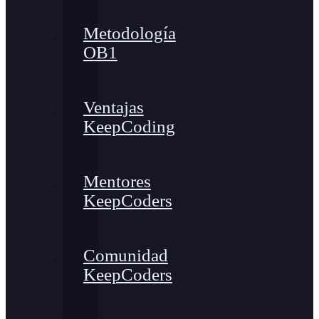
Metodología
OB1
Ventajas
KeepCoding
Mentores
KeepCoders
Comunidad
KeepCoders