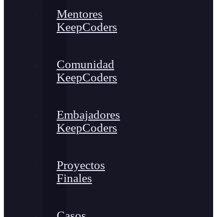
Mentores
KeepCoders
Comunidad
KeepCoders
Embajadores
KeepCoders
Proyectos
Finales
Casos