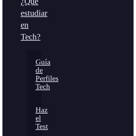
¿Qué
estudiar
en
Tech?
Guía
de
Perfiles
Tech
Haz
el
Test