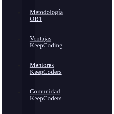
Metodología
OB1
Ventajas
KeepCoding
Mentores
KeepCoders
Comunidad
KeepCoders