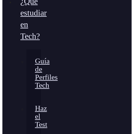
¿Qué
estudiar
en
Tech?
Guía
de
Perfiles
Tech
Haz
el
Test