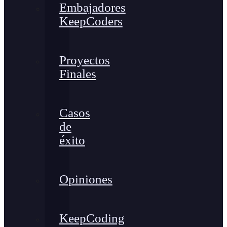
Embajadores
KeepCoders
Proyectos
Finales
Casos
de
éxito
Opiniones
KeepCoding