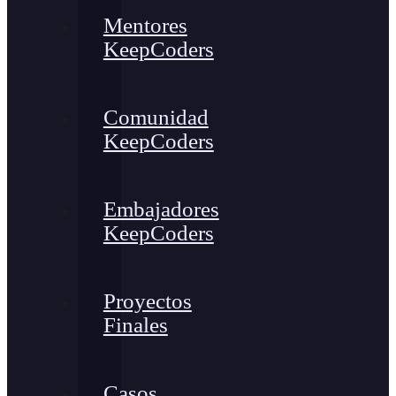
Mentores
KeepCoders
Comunidad
KeepCoders
Embajadores
KeepCoders
Proyectos
Finales
Casos