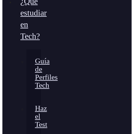
¿Qué
estudiar
en
Tech?
Guía
de
Perfiles
Tech
Haz
el
Test