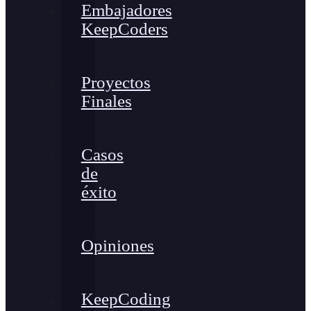
Embajadores
KeepCoders
Proyectos
Finales
Casos
de
éxito
Opiniones
KeepCoding