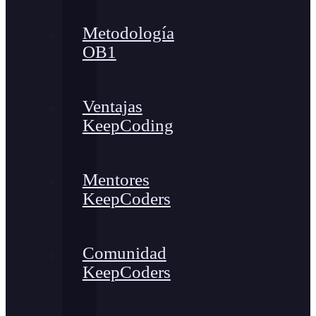
Metodología
OB1
Ventajas
KeepCoding
Mentores
KeepCoders
Comunidad
KeepCoders