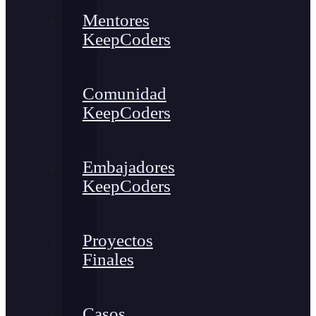
Mentores
KeepCoders
Comunidad
KeepCoders
Embajadores
KeepCoders
Proyectos
Finales
Casos