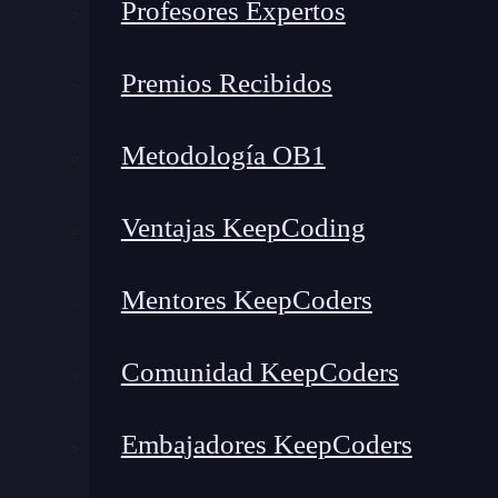
Profesores Expertos
manera superficial. Sin embargo, por si todaví
continuación te explicamos
qué es un nodo en
Premios Recibidos
Muchos de nuestros estudiantes en KeepCoding
en el DOM como una especie de punto de conexi
Metodología OB1
HTML. Este concepto está muy cerca de la rea
que
un nodo en el DOM es cada una de las e
Ventajas KeepCoding
Mentores KeepCoders
Comunidad KeepCoders
Embajadores KeepCoders