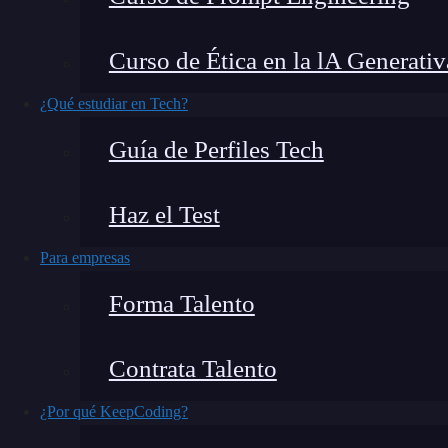
concepto que nos permite manipular los elem
nuestro código JavaScript. Este concepto se ba
Curso de Ética en la lA Generativ
árbol jerárquico. En este post,
te enseñaremos
¿Qué estudiar en Tech?
¿Qué encontrarás en este post?
Guía de Perfiles Tech
Haz el Test
¿Qué es un nodo en el DOM?
Para empresas
¿Cómo funciona un nodo en el DOM?
¿Quieres seguir aprendiendo sobre los nodos en el DOM?
Forma Talento
¿Qué es un nodo en el DOM?
Contrata Talento
En nuestro post sobre el
Document Object Mod
¿Por qué KeepCoding?
DOM que hemos escrito en nuestro blog de
des