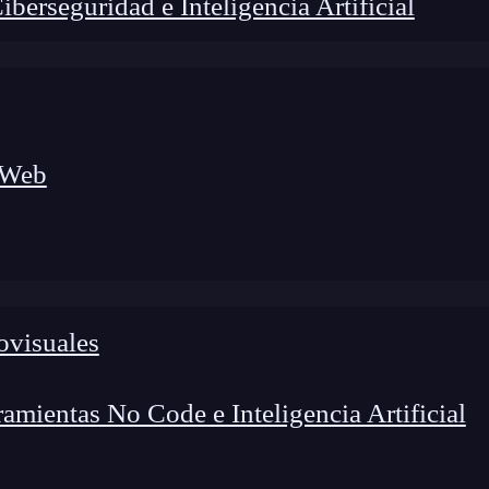
erseguridad e Inteligencia Artificial
 Web
lógico a nuevos profesionales, combinando conocimiento práctico,
os de transformación profesional.
ovisuales
mientas No Code e Inteligencia Artificial
conoce como DOM por sus siglas en inglés, es un