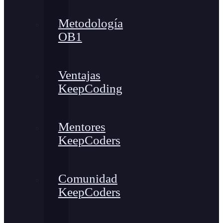
Metodología
OB1
Ventajas
KeepCoding
Mentores
KeepCoders
Comunidad
KeepCoders