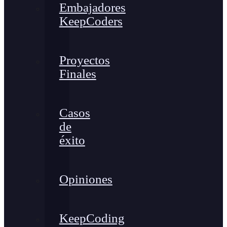
Embajadores
KeepCoders
Proyectos
Finales
Casos
de
éxito
Opiniones
KeepCoding