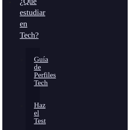
¿Qué
estudiar
en
Tech?
Guía
de
Perfiles
Tech
Haz
el
Test