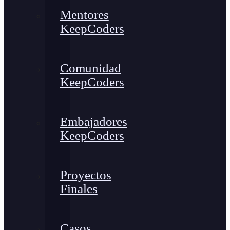
Mentores
KeepCoders
Comunidad
KeepCoders
Embajadores
KeepCoders
Proyectos
Finales
Casos