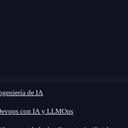
Home
»
Blog
»
¿Qué es una interfaz?
geniería de IA
Devops con IA y LLMOps