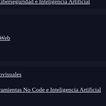
erseguridad e Inteligencia Artificial
 Web
lógico a nuevos profesionales, combinando conocimiento práctico,
os de transformación profesional.
ovisuales
mientas No Code e Inteligencia Artificial
cación significa pensar en la funcionalidad de esta