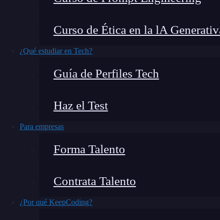
para el usuario, por esto es necesaria una corre
momento de la interacción con la aplicación.
E
Curso de Ética en la lA Generativ
interfaz y para qué sirve.
¿Qué estudiar en Tech?
¿Qué encontrarás en este post?
Guía de Perfiles Tech
Haz el Test
¿Qué es una interfaz?
Para empresas
Tipos de interfaces o interfaz
¿Por dónde seguir?
Forma Talento
¿Qué es una interfaz?
Contrata Talento
¿Por qué KeepCoding?