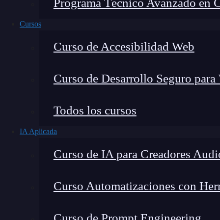
Programa Técnico Avanzado en Cib
Cursos
Curso de Accesibilidad Web
Curso de Desarrollo Seguro para
Lucia Gómez Salgado
Todos los cursos
Contribuyo a acercar la realidad del sector tecno
IA Aplicada
visión de mercado y experiencia directa en proces
Curso de IA para Creadores Audi
Curso Automatizaciones con Herra
¿Sabes qué es una interfaz? Desarrollar una apli
Curso de Prompt Engineering