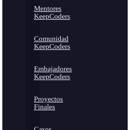
Mentores
KeepCoders
Comunidad
KeepCoders
Embajadores
KeepCoders
Proyectos
Finales
Casos