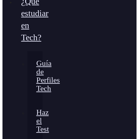
¿Qué
estudiar
en
Tech?
Guía
de
Perfiles
Tech
Haz
el
Test