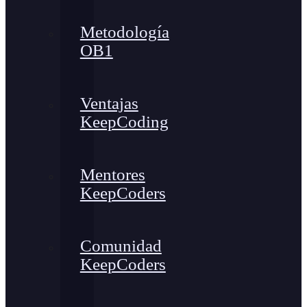
Metodología
OB1
Ventajas
KeepCoding
Mentores
KeepCoders
Comunidad
KeepCoders