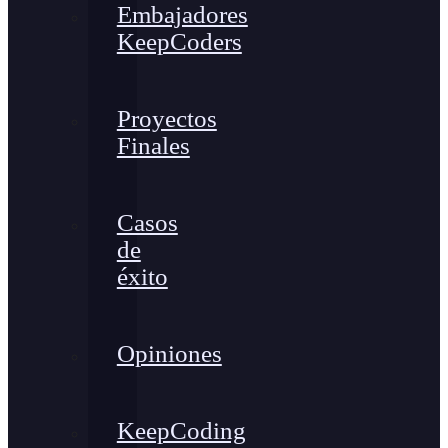
Embajadores
KeepCoders
Proyectos
Finales
Casos
de
éxito
Opiniones
KeepCoding