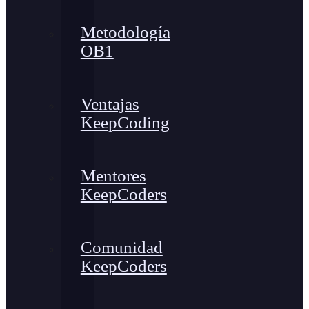
Metodología
OB1
Ventajas
KeepCoding
Mentores
KeepCoders
Comunidad
KeepCoders