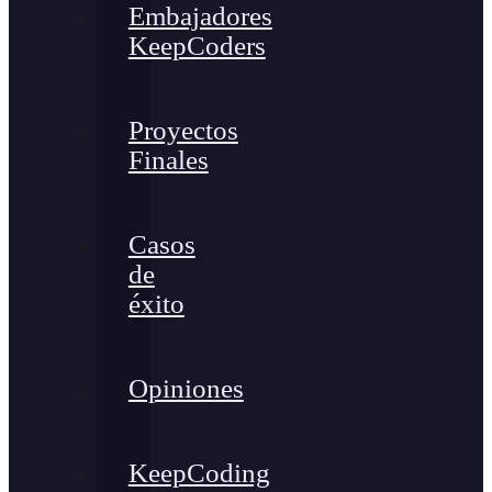
Embajadores
KeepCoders
Proyectos
Finales
Casos
de
éxito
Opiniones
KeepCoding