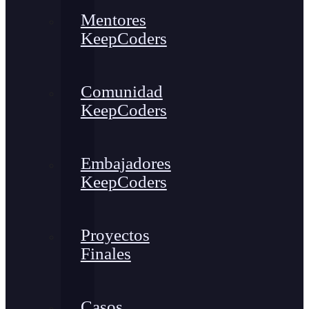
Mentores
KeepCoders
Comunidad
KeepCoders
Embajadores
KeepCoders
Proyectos
Finales
Casos