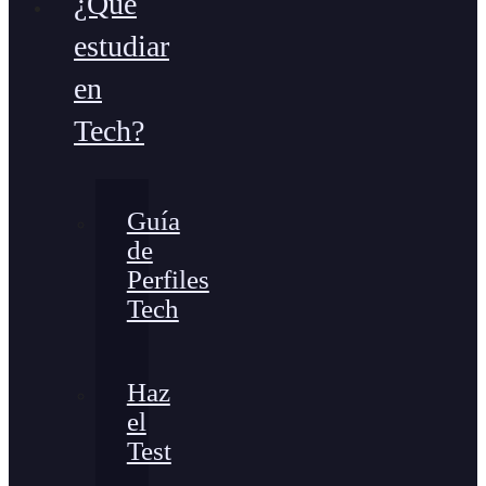
¿Qué
estudiar
en
Tech?
Guía
de
Perfiles
Tech
Haz
el
Test