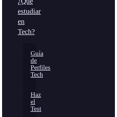
¿Qué
estudiar
en
Tech?
Guía
de
Perfiles
Tech
Haz
el
Test