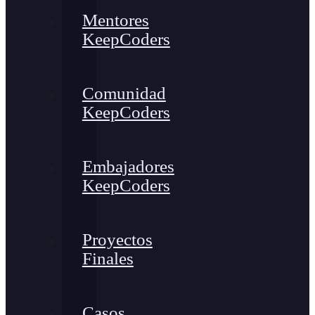
Mentores
KeepCoders
Comunidad
KeepCoders
Embajadores
KeepCoders
Proyectos
Finales
Casos