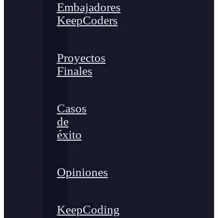
Embajadores
KeepCoders
Proyectos
Finales
Casos
de
éxito
Opiniones
KeepCoding