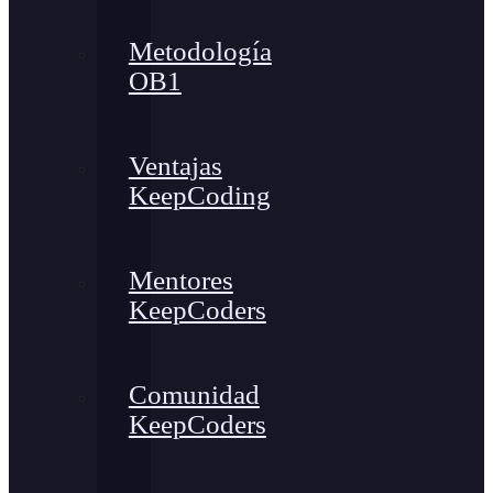
Metodología
OB1
Ventajas
KeepCoding
Mentores
KeepCoders
Comunidad
KeepCoders