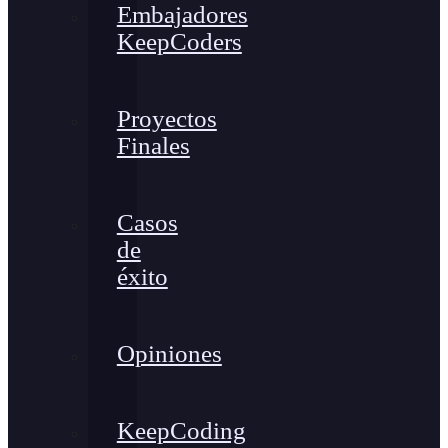
Embajadores
KeepCoders
Proyectos
Finales
Casos
de
éxito
Opiniones
KeepCoding