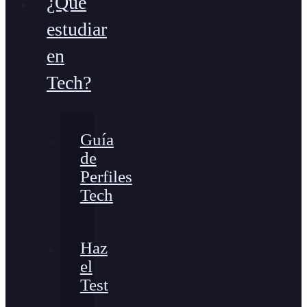
¿Qué
estudiar
en
Tech?
Guía
de
Perfiles
Tech
Haz
el
Test