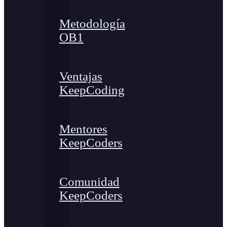
Metodología
OB1
Ventajas
KeepCoding
Mentores
KeepCoders
Comunidad
KeepCoders