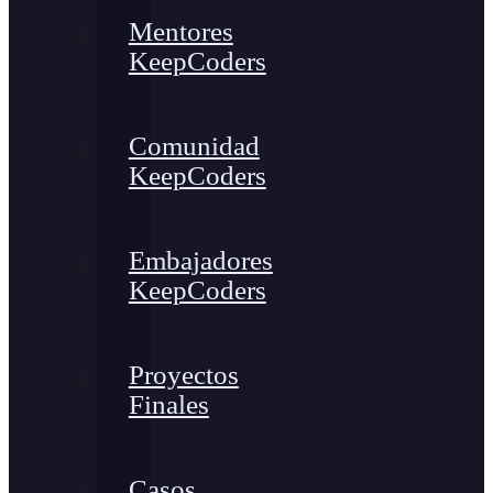
Mentores
KeepCoders
Comunidad
KeepCoders
Embajadores
KeepCoders
Proyectos
Finales
Casos