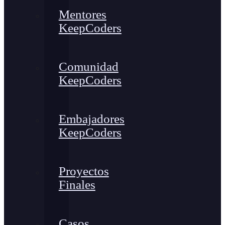
Mentores
KeepCoders
Comunidad
KeepCoders
Embajadores
KeepCoders
Proyectos
Finales
Casos