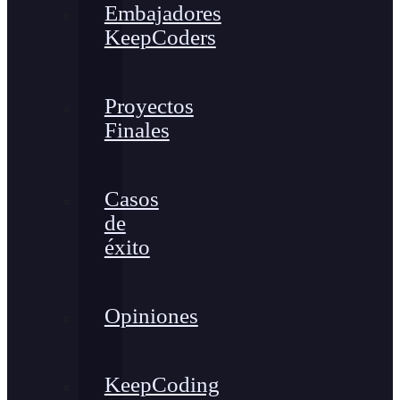
Embajadores
KeepCoders
Proyectos
Finales
Casos
de
éxito
Opiniones
KeepCoding