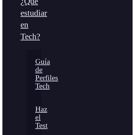
¿Qué
estudiar
en
Tech?
Guía
de
Perfiles
Tech
Haz
el
Test