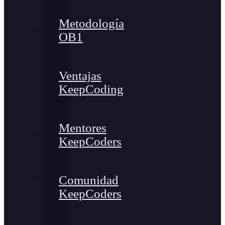
Metodología
OB1
Ventajas
KeepCoding
Mentores
KeepCoders
Comunidad
KeepCoders