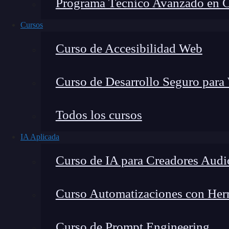
Programa Técnico Avanzado en Cib
Cursos
Curso de Accesibilidad Web
Curso de Desarrollo Seguro para
Montana Martín López
Todos los cursos
Especialista en tecnología y formación digital, con 
IA Aplicada
tecnológico. Mi trabajo se centra en entender cóm
mercado y cómo se produce la transición real hacia
Curso de IA para Creadores Audi
Curso Automatizaciones con Herra
Scala, abreviatura de
Scalable Language
, com
Curso de Prompt Engineering