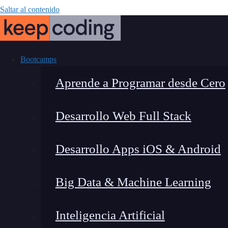
Saltar al contenido
Bootcamps
Aprende a Programar desde Cero
Desarrollo Web Full Stack
¿Qué es y cómo
Desarrollo Apps iOS & Android
Big Data & Machine Learning
Inteligencia Artificial
Montana Martín López
|
Última m