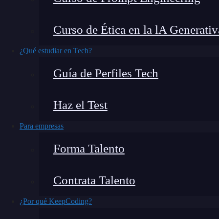
orientados a objetos para mejorar la escalabilid
explicaremos qué es y cómo se usa
for loops
Curso de Ética en la lA Generativ
¿Qué estudiar en Tech?
¿Qué encontrarás en este post?
Guía de Perfiles Tech
Haz el Test
¿Qué es for loops en Scala?
For loops con colecciones
Para empresas
For loop con filtros
Forma Talento
Usando for-loop con Yield
¿Qué es for loops en Scala?
Contrata Talento
¿Por qué KeepCoding?
En
Scala
, el
for loops
también se conoce como 