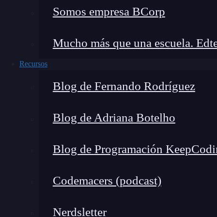
Somos empresa BCorp
Mucho más que una escuela. Edte
Recursos
Blog de Fernando Rodríguez
También
se pueden utilizar múltiples rangos
Blog de Adriana Botelho
por un punto y coma (;). En el siguiente ejempl
decir, w <- 0 a 3; z <- 8 hasta 10.
Blog de Programación KeepCodi
Codemacers (podcast)
Nerdsletter