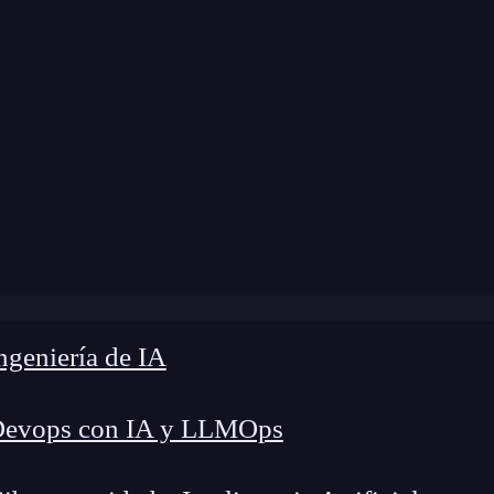
»
Blog
»
¿Qué es y cómo se usa for loops en Scala?
geniería de IA
Devops con IA y LLMOps