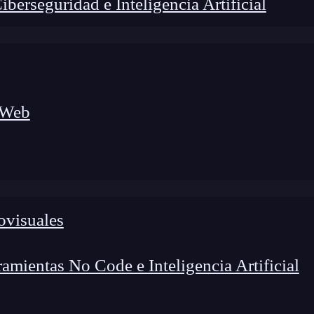
erseguridad e Inteligencia Artificial
 Web
foco en el desarrollo de talento y el análisis del sector
o evolucionan las tecnologías, qué competencias demanda el
 el entorno tech.
ovisuales
mientas No Code e Inteligencia Artificial
bina características de lenguajes funcionales y