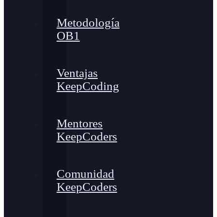
Metodología
OB1
Ventajas
KeepCoding
Mentores
KeepCoders
Comunidad
KeepCoders