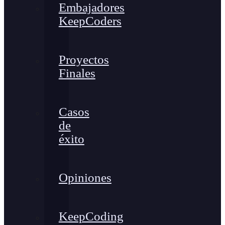
Embajadores
KeepCoders
Proyectos
Finales
Casos
de
éxito
Opiniones
KeepCoding