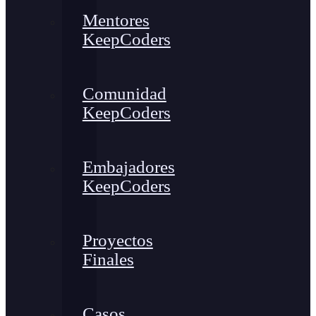
Mentores
KeepCoders
Comunidad
KeepCoders
Embajadores
KeepCoders
Proyectos
Finales
Casos