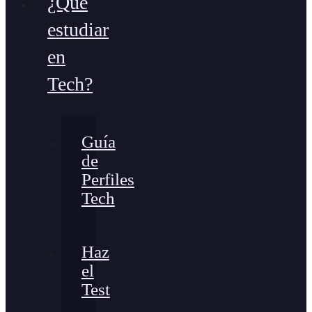
¿Qué
estudiar
en
Tech?
Guía
de
Perfiles
Tech
Haz
el
Test