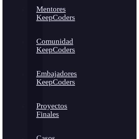
Mentores
KeepCoders
Comunidad
KeepCoders
Embajadores
KeepCoders
Proyectos
Finales
Casos