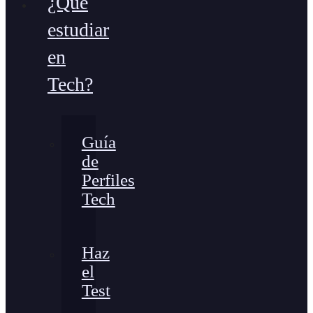
¿Qué
estudiar
en
Tech?
Guía
de
Perfiles
Tech
Haz
el
Test