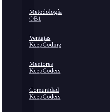
Metodología
OB1
Ventajas
KeepCoding
Mentores
KeepCoders
Comunidad
KeepCoders