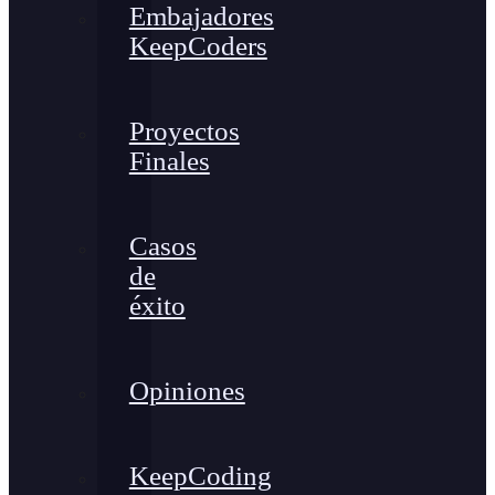
Embajadores
KeepCoders
Proyectos
Finales
Casos
de
éxito
Opiniones
KeepCoding