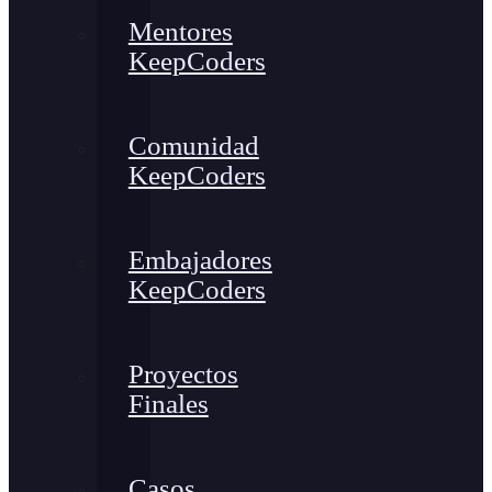
Mentores
KeepCoders
Comunidad
KeepCoders
Embajadores
KeepCoders
Proyectos
Finales
Casos