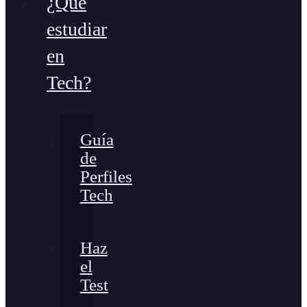
¿Qué
estudiar
en
Tech?
Guía
de
Perfiles
Tech
Haz
el
Test