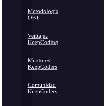
Metodología
OB1
Ventajas
KeepCoding
Mentores
KeepCoders
Comunidad
KeepCoders