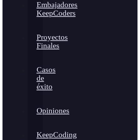
Embajadores
KeepCoders
Proyectos
Finales
Casos
de
éxito
Opiniones
KeepCoding