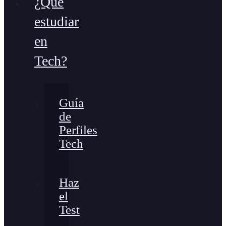
¿Qué
estudiar
en
Tech?
Guía
de
Perfiles
Tech
Haz
el
Test