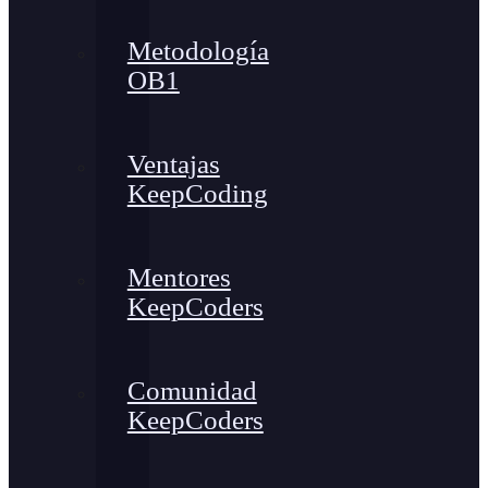
Metodología
OB1
Ventajas
KeepCoding
Mentores
KeepCoders
Comunidad
KeepCoders