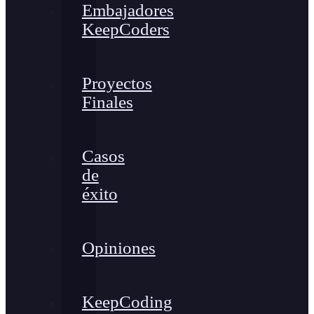
Embajadores
KeepCoders
Proyectos
Finales
Casos
de
éxito
Opiniones
KeepCoding