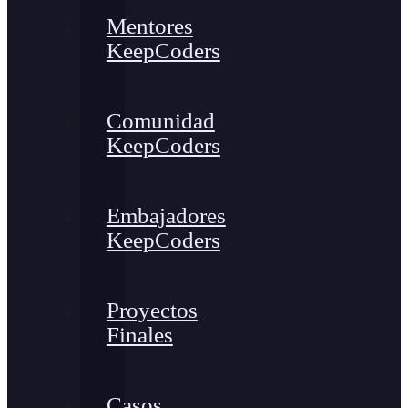
Mentores
KeepCoders
Comunidad
KeepCoders
Embajadores
KeepCoders
Proyectos
Finales
Casos