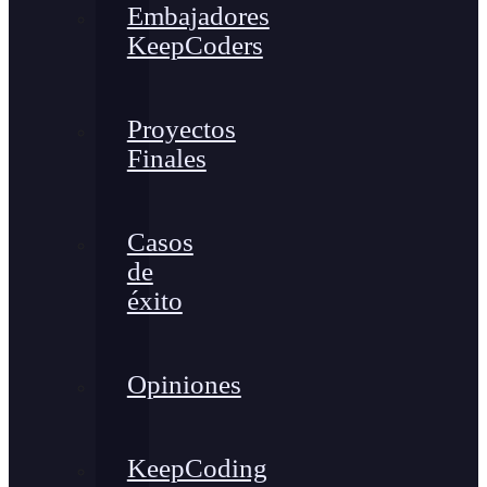
Embajadores
KeepCoders
Proyectos
Finales
Casos
de
éxito
Opiniones
KeepCoding