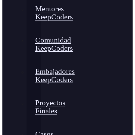
Mentores
KeepCoders
Comunidad
KeepCoders
Embajadores
KeepCoders
Proyectos
Finales
Casos