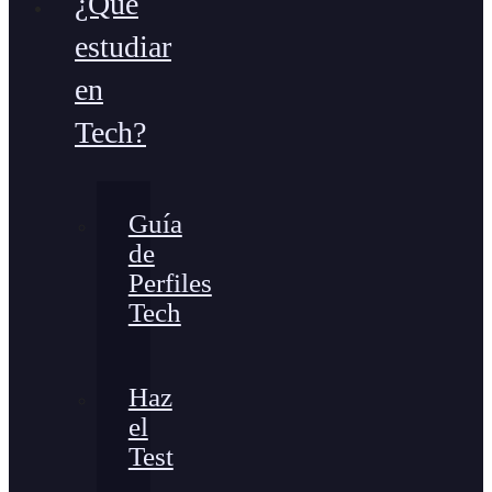
¿Qué
estudiar
en
Tech?
Guía
de
Perfiles
Tech
Haz
el
Test