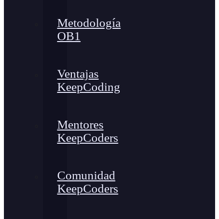
Metodología
OB1
Ventajas
KeepCoding
Mentores
KeepCoders
Comunidad
KeepCoders