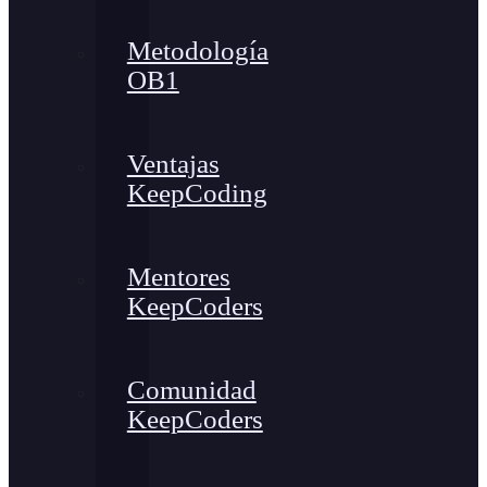
Metodología
OB1
Ventajas
KeepCoding
Mentores
KeepCoders
Comunidad
KeepCoders