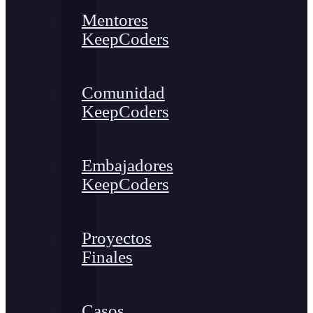
Mentores
KeepCoders
Comunidad
KeepCoders
Embajadores
KeepCoders
Proyectos
Finales
Casos