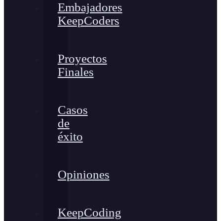
Embajadores
KeepCoders
Proyectos
Finales
Casos
de
éxito
Opiniones
KeepCoding