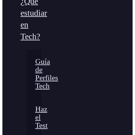
¿Qué
estudiar
en
Tech?
Guía
de
Perfiles
Tech
Haz
el
Test