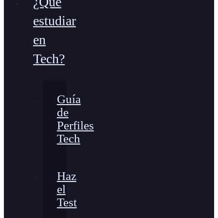
¿Qué
estudiar
en
Tech?
Guía
de
Perfiles
Tech
Haz
el
Test