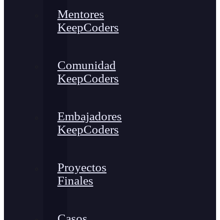
Mentores
KeepCoders
Comunidad
KeepCoders
Embajadores
KeepCoders
Proyectos
Finales
Casos