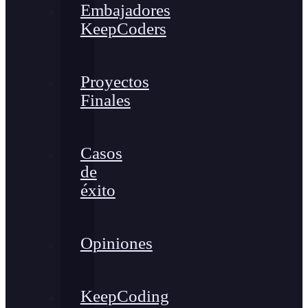
Embajadores
KeepCoders
Proyectos
Finales
Casos
de
éxito
Opiniones
KeepCoding