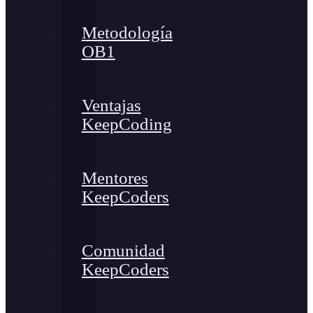
Metodología
OB1
Ventajas
KeepCoding
Mentores
KeepCoders
Comunidad
KeepCoders