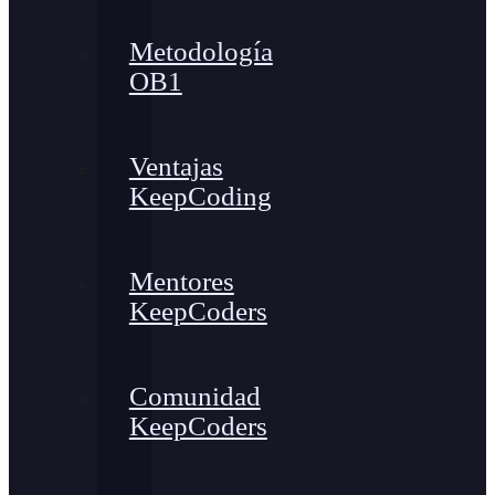
Metodología
OB1
Ventajas
KeepCoding
Mentores
KeepCoders
Comunidad
KeepCoders