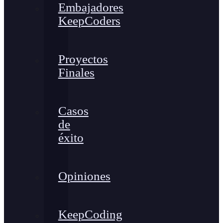
Embajadores
KeepCoders
Proyectos
Finales
Casos
de
éxito
Opiniones
KeepCoding