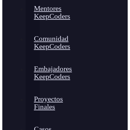
Mentores
KeepCoders
Comunidad
KeepCoders
Embajadores
KeepCoders
Proyectos
Finales
Casos