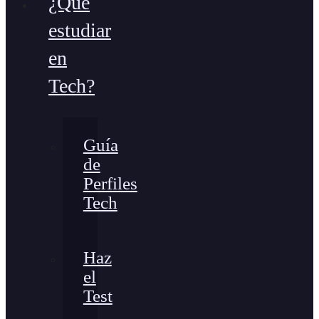
¿Qué
estudiar
en
Tech?
Guía
de
Perfiles
Tech
Haz
el
Test