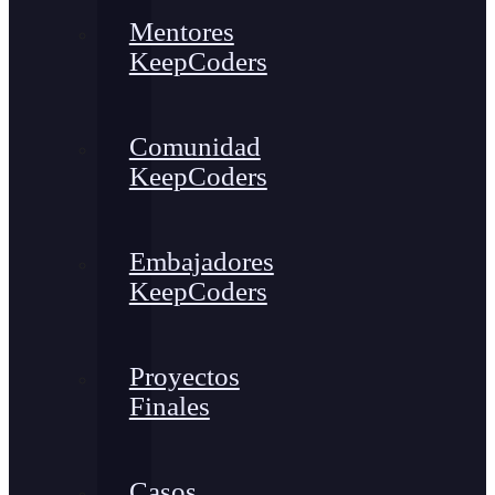
Mentores
KeepCoders
Comunidad
KeepCoders
Embajadores
KeepCoders
Proyectos
Finales
Casos