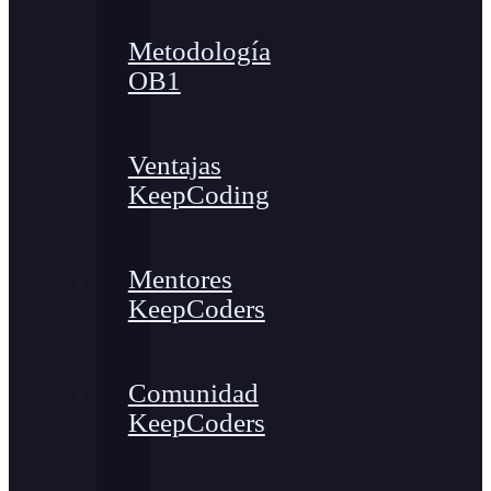
Metodología
OB1
Ventajas
KeepCoding
Mentores
KeepCoders
Comunidad
KeepCoders