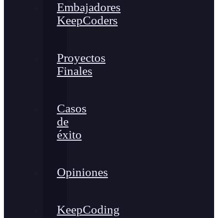
Embajadores
KeepCoders
Proyectos
Finales
Casos
de
éxito
Opiniones
KeepCoding