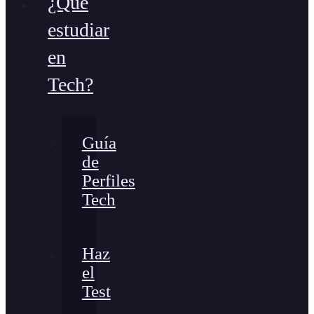
¿Qué
estudiar
en
Tech?
Guía
de
Perfiles
Tech
Haz
el
Test