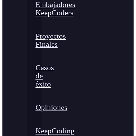
Embajadores
KeepCoders
Proyectos
Finales
Casos
de
éxito
Opiniones
KeepCoding