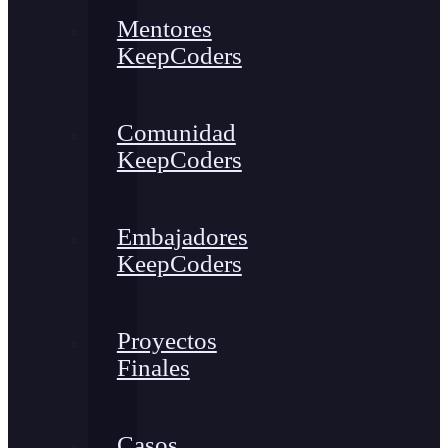
Mentores
KeepCoders
Comunidad
KeepCoders
Embajadores
KeepCoders
Proyectos
Finales
Casos