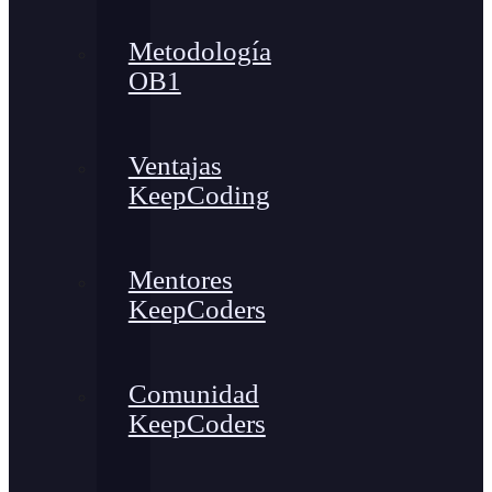
Metodología
OB1
Ventajas
KeepCoding
Mentores
KeepCoders
Comunidad
KeepCoders