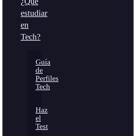
¿Qué
estudiar
en
Tech?
Guía
de
Perfiles
Tech
Haz
el
Test