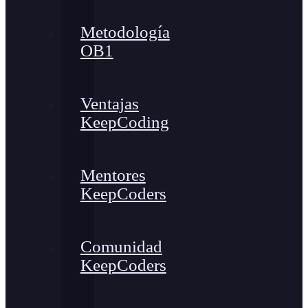
Metodología
OB1
Ventajas
KeepCoding
Mentores
KeepCoders
Comunidad
KeepCoders