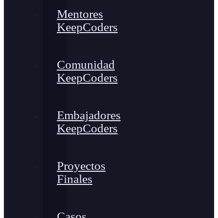
Mentores
KeepCoders
Comunidad
KeepCoders
Embajadores
KeepCoders
Proyectos
Finales
Casos