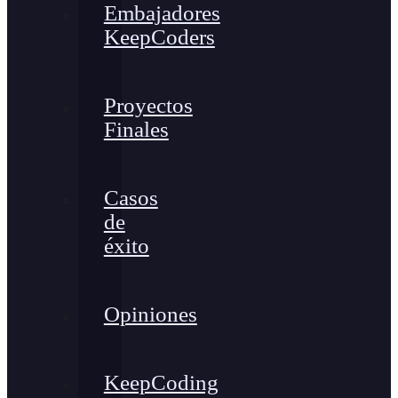
Embajadores
KeepCoders
Proyectos
Finales
Casos
de
éxito
Opiniones
KeepCoding