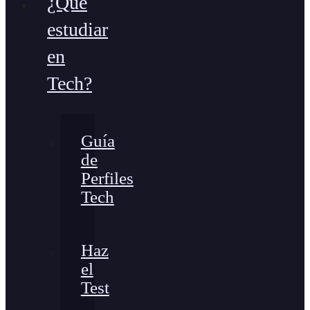
¿Qué
estudiar
en
Tech?
Guía
de
Perfiles
Tech
Haz
el
Test