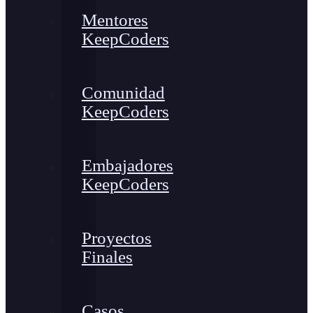
Mentores
KeepCoders
Comunidad
KeepCoders
Embajadores
KeepCoders
Proyectos
Finales
Casos