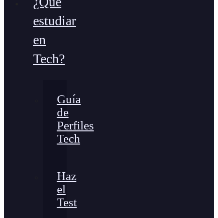
¿Qué
estudiar
en
Tech?
Guía
de
Perfiles
Tech
Haz
el
Test