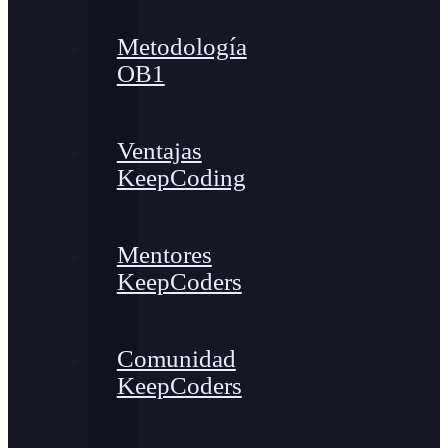
Metodología
OB1
Ventajas
KeepCoding
Mentores
KeepCoders
Comunidad
KeepCoders