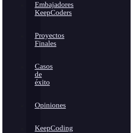
Embajadores
KeepCoders
Proyectos
Finales
Casos
de
éxito
Opiniones
KeepCoding