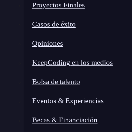
Proyectos Finales
Casos de éxito
Opiniones
KeepCoding en los medios
Bolsa de talento
¿Qué encontrarás en este post?
Eventos & Experiencias
Becas & Financiación
¿Qué son los logs?
Funciones principales