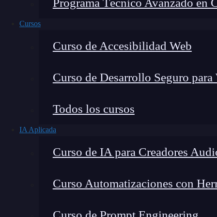
Programa Técnico Avanzado en Cib
Cursos
Curso de Accesibilidad Web
Curso de Desarrollo Seguro para
Lucia Gómez Salgado
Todos los cursos
Contribuyo a acercar la realidad del sector tecno
IA Aplicada
visión de mercado y experiencia directa en proces
Curso de IA para Creadores Audi
Curso Automatizaciones con Herra
En el vasto universo de la
tecnología
, los logs
Curso de Prompt Engineering