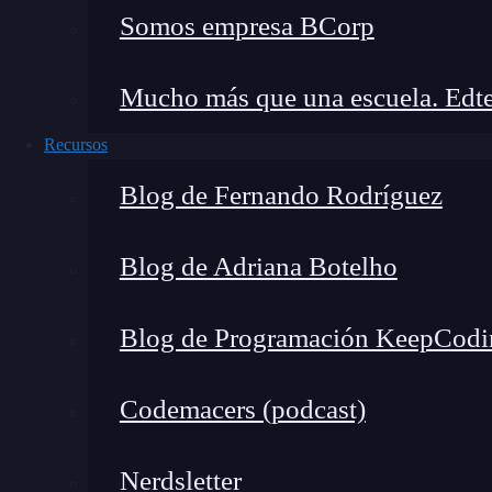
Somos empresa BCorp
Tipos comunes
Monitorización de logs
Mucho más que una escuela. Edte
¿Cuál es el siguiente paso?
Recursos
¿Qué son los logs?
Blog de Fernando Rodríguez
En su esencia más pura,
los
logs
son archivos q
Blog de Adriana Botelho
sistema.
Estos eventos pueden variar desde activ
proporcionando un rastro de información valio
aplicación en un momento dado.
Blog de Programación KeepCodi
Funciones principales
Codemacers (podcast)
Diagnóstico de problemas:
Actúan como u
Nerdsletter
surgen problemas o errores, los registros 