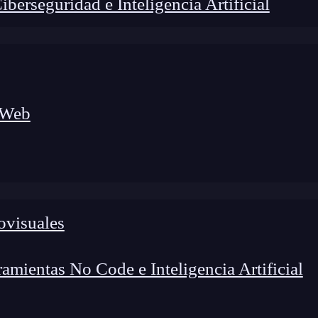
erseguridad e Inteligencia Artificial
 Web
lógico a nuevos profesionales, combinando conocimiento práctico,
os de transformación profesional.
ovisuales
mientas No Code e Inteligencia Artificial
 desempeñan un papel fundamental al proporcionar