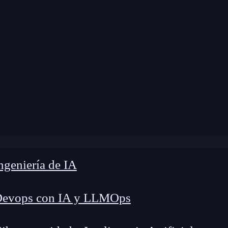
e
»
Blog
»
¿Qué son los logs y para qué sirven?
geniería de IA
Devops con IA y LLMOps