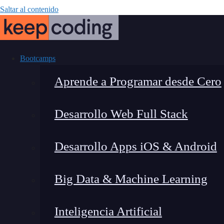
Saltar al contenido
Bootcamps
Aprende a Programar desde Cero
Desarrollo Web Full Stack
¿Qué son los
Desarrollo Apps iOS & Android
Big Data & Machine Learning
Inteligencia Artificial
Lucia Gómez Salgado
|
Última 