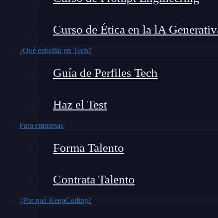
una ventana a la actividad de sistemas, aplicac
bitácoras, son registros detallados de eventos q
Curso de Ética en la lA Generativ
exploraremos qué son, para qué sirven y cómo 
herramienta
esencial para garantizar la salud y 
¿Qué estudiar en Tech?
Guía de Perfiles Tech
Haz el Test
Para empresas
Forma Talento
Contrata Talento
¿Por qué KeepCoding?