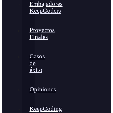
Embajadores
KeepCoders
Proyectos
Finales
Casos
de
éxito
Opiniones
KeepCoding