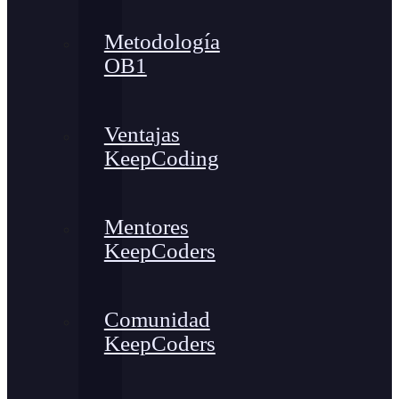
Metodología
OB1
Ventajas
KeepCoding
Mentores
KeepCoders
Comunidad
KeepCoders