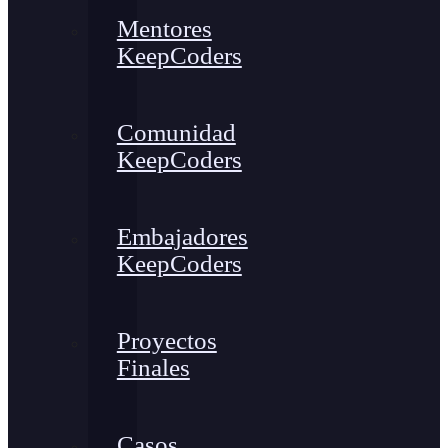
Mentores
KeepCoders
Comunidad
KeepCoders
Embajadores
KeepCoders
Proyectos
Finales
Casos