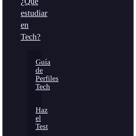
¿Qué
estudiar
en
Tech?
Guía
de
Perfiles
Tech
Haz
el
Test