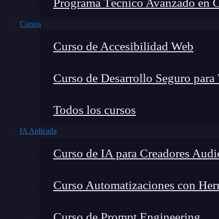
Programa Técnico Avanzado en Cib
Cursos
Curso de Accesibilidad Web
Curso de Desarrollo Seguro para
Montana Martín López
Todos los cursos
Especialista en tecnología y formación digital, con 
IA Aplicada
tecnológico. Mi trabajo se centra en entender cóm
mercado y cómo se produce la transición real hacia
Curso de IA para Creadores Audi
Curso Automatizaciones con Herra
Los
master data
o datos maestros son datos que
Curso de Prompt Engineering