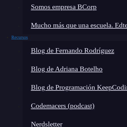
Nombres propios (esto incluye a las organi
Somos empresa BCorp
Estructuras con propósitos financieros.
Divisiones geográficas.
Mucho más que una escuela. Edte
Informes finales de productos, tales como re
Campos predeterminados.
Recursos
Blog de Fernando Rodríguez
Blog de Adriana Botelho
Blog de Programación KeepCodi
Codemacers (podcast)
Nerdsletter