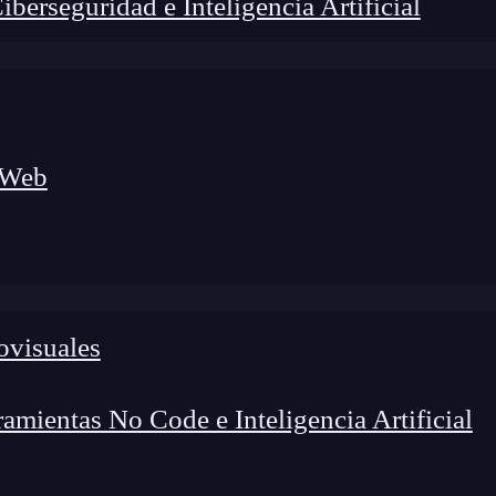
erseguridad e Inteligencia Artificial
 Web
foco en el desarrollo de talento y el análisis del sector
o evolucionan las tecnologías, qué competencias demanda el
 el entorno tech.
ovisuales
mientas No Code e Inteligencia Artificial
 se usan como eje transversal en una compañía, es