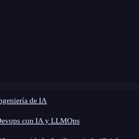
Home
»
Blog
»
¿Qué son los master data?
geniería de IA
Devops con IA y LLMOps