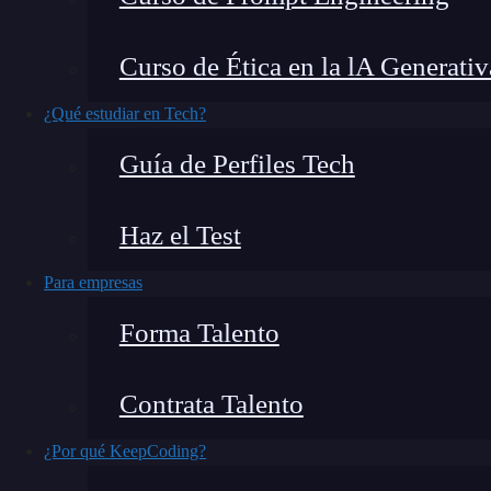
decir,
no surgen o funcionan solo para una ár
organizacionales
.
Curso de Ética en la lA Generativ
Los datos
master data
se utilizan en varios pro
¿Qué estudiar en Tech?
importancia estandarizarlos en los diferentes s
Guía de Perfiles Tech
tener una visión de 360º sobre estos datos para
Haz el Test
Hay determinados valores o campos que son par
cualquier lugar o poner valores aleatorios; lo q
Para empresas
base de los
master data
.
Forma Talento
Contrata Talento
¿Por qué KeepCoding?