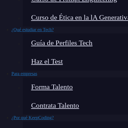
queremos hacerte la vida más sencilla y por es
contaremos qué son los metadatos, sino que
Curso de Ética en la lA Generativ
para que sepas cómo usarlos.
No olvides que 
¡no te quedes atrás!
¿Qué estudiar en Tech?
Guía de Perfiles Tech
¿Qué encontrarás en este post?
Haz el Test
Para empresas
¿Qué son los metadatos?
Tipos de metadatos
Forma Talento
¿Cómo usar los metadatos?
Requisitos para usar los metadatos
Contrata Talento
¿Qué son los metadatos?
¿Por qué KeepCoding?