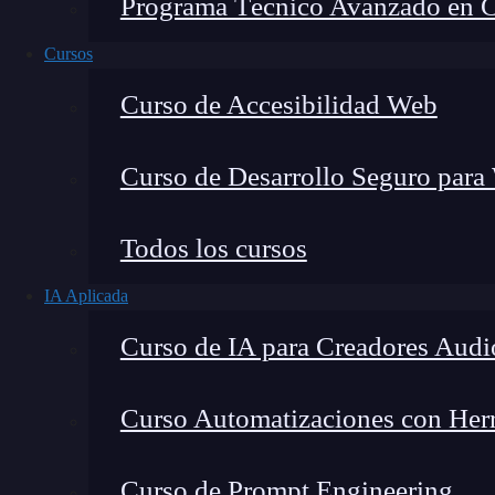
Programa Técnico Avanzado en Cib
Cursos
Curso de Accesibilidad Web
Curso de Desarrollo Seguro para
Lucia Gómez Salgado
Todos los cursos
Contribuyo a acercar la realidad del sector tecno
IA Aplicada
visión de mercado y experiencia directa en proces
Curso de IA para Creadores Audi
Curso Automatizaciones con Herra
Si estás aprendiendo HTML, seguro te has pre
Curso de Prompt Engineering