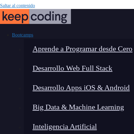
Saltar al contenido
Bootcamps
Aprende a Programar desde Cero
Desarrollo Web Full Stack
¿Qué son los 
Desarrollo Apps iOS & Android
Big Data & Machine Learning
Inteligencia Artificial
Lucia Gómez Salgado
|
Última 