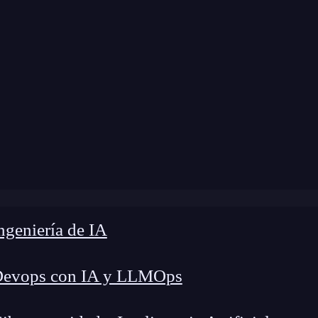
»
Blog
»
¿Qué son los metadatos y cómo usarlos?
geniería de IA
Devops con IA y LLMOps