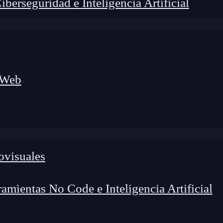
erseguridad e Inteligencia Artificial
 Web
lógico a nuevos profesionales, combinando conocimiento práctico,
os de transformación profesional.
ovisuales
mientas No Code e Inteligencia Artificial
guntado qué son los
metadatos
. En Keepcoding