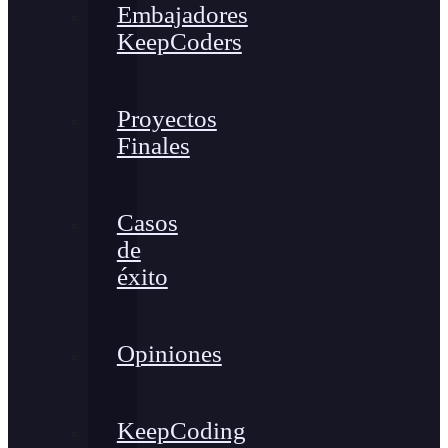
Embajadores
KeepCoders
Proyectos
Finales
Casos
de
éxito
Opiniones
KeepCoding