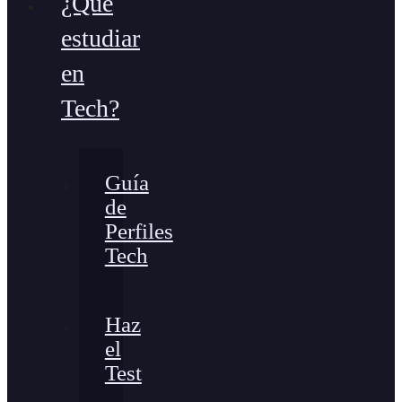
¿Qué
estudiar
en
Tech?
Guía
de
Perfiles
Tech
Haz
el
Test