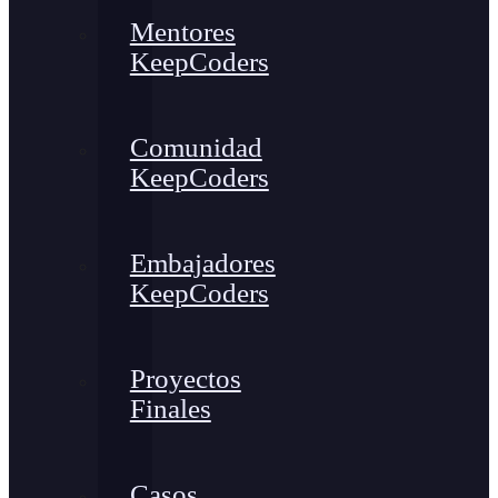
Mentores
KeepCoders
Comunidad
KeepCoders
Embajadores
KeepCoders
Proyectos
Finales
Casos