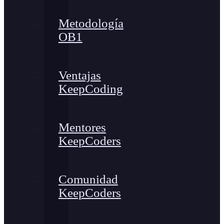
Metodología
OB1
Ventajas
KeepCoding
Mentores
KeepCoders
Comunidad
KeepCoders