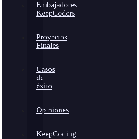
Embajadores
KeepCoders
Proyectos
Finales
Casos
de
éxito
Opiniones
KeepCoding