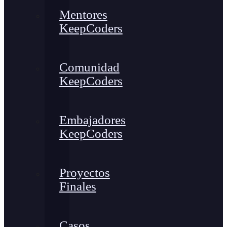
Mentores
KeepCoders
Comunidad
KeepCoders
Embajadores
KeepCoders
Proyectos
Finales
Casos