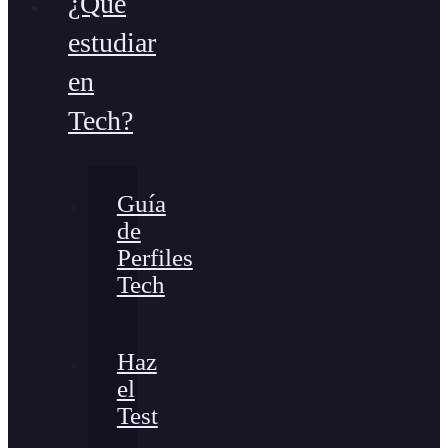
¿Qué
estudiar
en
Tech?
Guía
de
Perfiles
Tech
Haz
el
Test