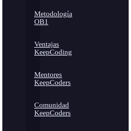
Metodología
OB1
Ventajas
KeepCoding
Mentores
KeepCoders
Comunidad
KeepCoders