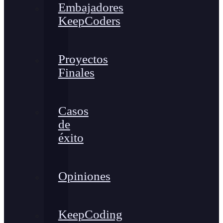
Embajadores
KeepCoders
Proyectos
Finales
Casos
de
éxito
Opiniones
KeepCoding