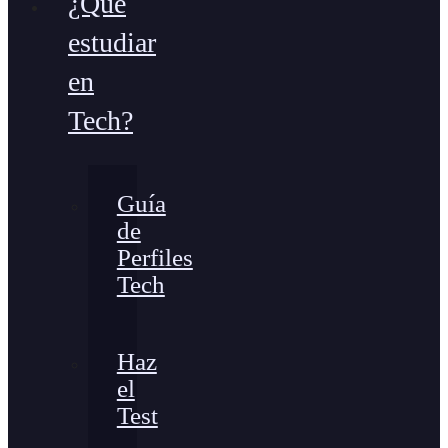
¿Qué
estudiar
en
Tech?
Guía
de
Perfiles
Tech
Haz
el
Test