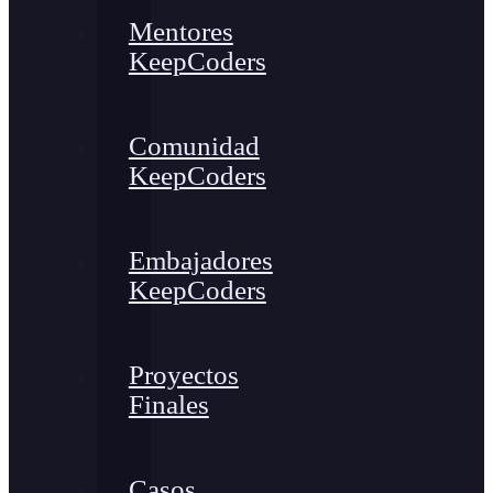
Mentores
KeepCoders
Comunidad
KeepCoders
Embajadores
KeepCoders
Proyectos
Finales
Casos