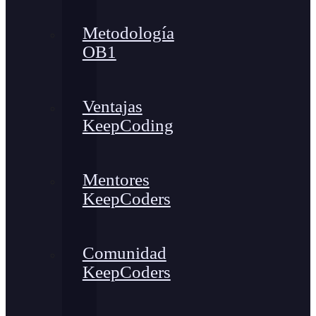
Metodología
OB1
Ventajas
KeepCoding
Mentores
KeepCoders
Comunidad
KeepCoders