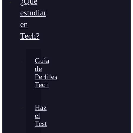
¿Qué
estudiar
en
Tech?
Guía
de
Perfiles
Tech
Haz
el
Test