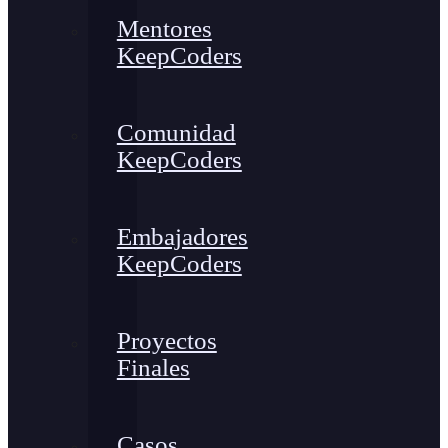
Mentores
KeepCoders
Comunidad
KeepCoders
Embajadores
KeepCoders
Proyectos
Finales
Casos