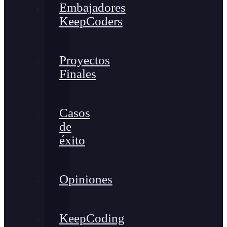
Embajadores
KeepCoders
Proyectos
Finales
Casos
de
éxito
Opiniones
KeepCoding