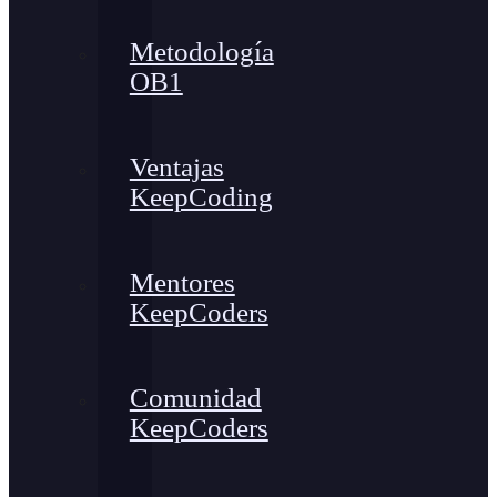
Metodología
OB1
Ventajas
KeepCoding
Mentores
KeepCoders
Comunidad
KeepCoders