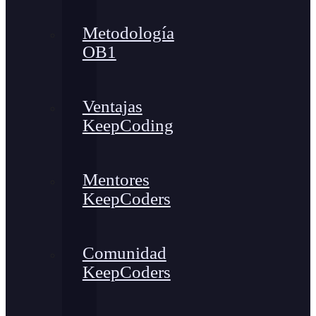
Metodología
OB1
Ventajas
KeepCoding
Mentores
KeepCoders
Comunidad
KeepCoders