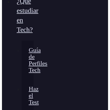
¿Qué
estudiar
en
Tech?
Guía
de
Perfiles
Tech
Haz
el
Test