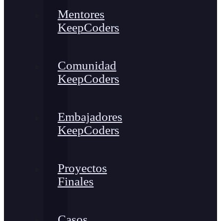
Mentores
KeepCoders
Comunidad
KeepCoders
Embajadores
KeepCoders
Proyectos
Finales
Casos