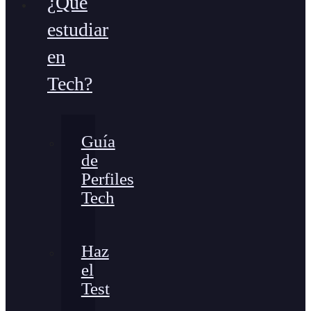
¿Qué
estudiar
en
Tech?
Guía
de
Perfiles
Tech
Haz
el
Test