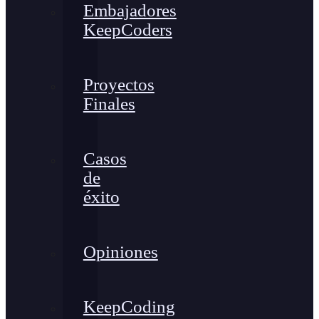
Embajadores
KeepCoders
Proyectos
Finales
Casos
de
éxito
Opiniones
KeepCoding