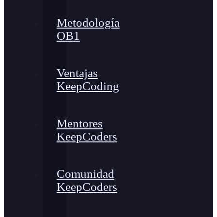
Metodología
OB1
Ventajas
KeepCoding
Mentores
KeepCoders
Comunidad
KeepCoders