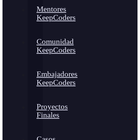
Mentores
KeepCoders
Comunidad
KeepCoders
Embajadores
KeepCoders
Proyectos
Finales
Casos