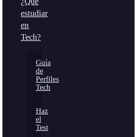
¿Qué
estudiar
en
Tech?
Guía
de
Perfiles
Tech
Haz
el
Test