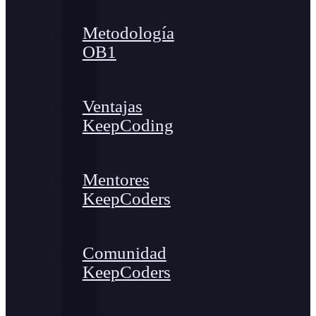
Metodología
OB1
Ventajas
KeepCoding
Mentores
KeepCoders
Comunidad
KeepCoders