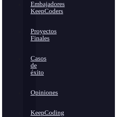
Embajadores
KeepCoders
Proyectos
Finales
Casos
de
éxito
Opiniones
KeepCoding