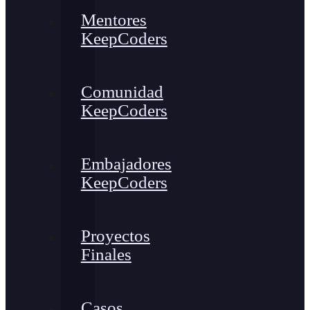
Mentores
KeepCoders
Comunidad
KeepCoders
Embajadores
KeepCoders
Proyectos
Finales
Casos