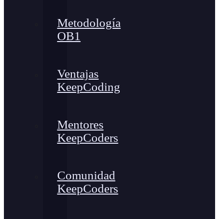
Metodología
OB1
Ventajas
KeepCoding
Mentores
KeepCoders
Comunidad
KeepCoders