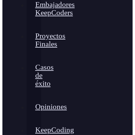
Embajadores
KeepCoders
Proyectos
Finales
Casos
de
éxito
Opiniones
KeepCoding