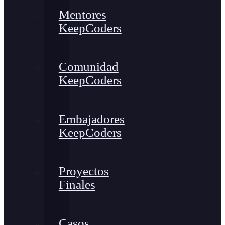
Mentores
KeepCoders
Comunidad
KeepCoders
Embajadores
KeepCoders
Proyectos
Finales
Casos