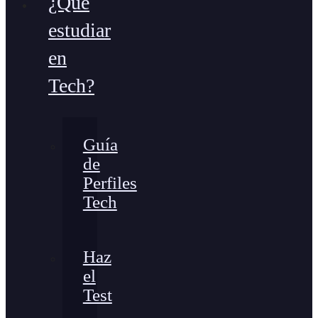
¿Qué
estudiar
en
Tech?
Guía
de
Perfiles
Tech
Haz
el
Test