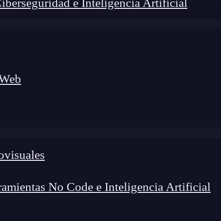
erseguridad e Inteligencia Artificial
 Web
lógico a nuevos profesionales, combinando conocimiento práctico,
os de transformación profesional.
ovisuales
mientas No Code e Inteligencia Artificial
 cómo puedes usarlos?