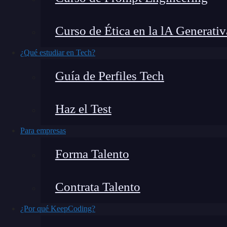
Los tokens son objetos que representan algo, y
criptomoneda, los tokens pueden tener valor y s
Curso de Ética en la lA Generativ
tipos de tokens, como los tokens de seguridad, 
¿Qué estudiar en Tech?
tokens
centrados en la comunidad. En este artí
Guía de Perfiles Tech
tokens que existen
.
Haz el Test
Para empresas
Forma Talento
Contrata Talento
¿Por qué KeepCoding?
¿Qué encontrarás en este post?