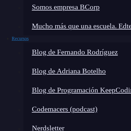
React Router
: utiliza el componente
Brow
Somos empresa BCorp
gestión de rutas.
Reach Router
: utiliza el componente
Rou
Mucho más que una escuela. Edte
Rutas anidadas
Recursos
Blog de Fernando Rodríguez
React Router
: manejar rutas anidadas pu
es posible con un enfoque adecuado.
Reach Router
: está diseñado específicam
Blog de Adriana Botelho
natural.
Blog de Programación KeepCodi
Aplicación y código
Codemacers (podcast)
React Router
: es una excelente opción p
rutas complejas. Su documentación es amp
Nerdsletter
Reach Router
: es ideal para aplicaciones