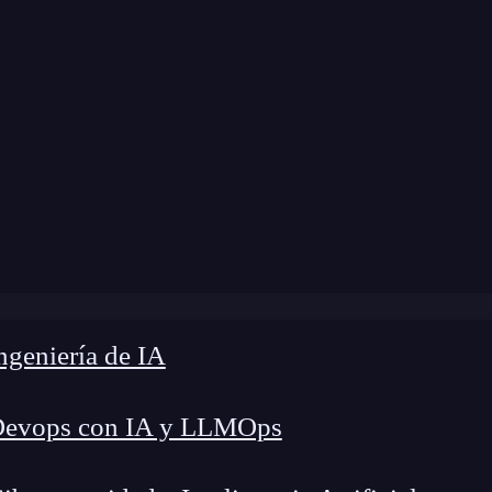
modificación:
15 de marzo de 2024 |
Tiempo de L
Blog
»
React Router vs. Reach Router: ¿Cuál elegir?
geniería de IA
Devops con IA y LLMOps