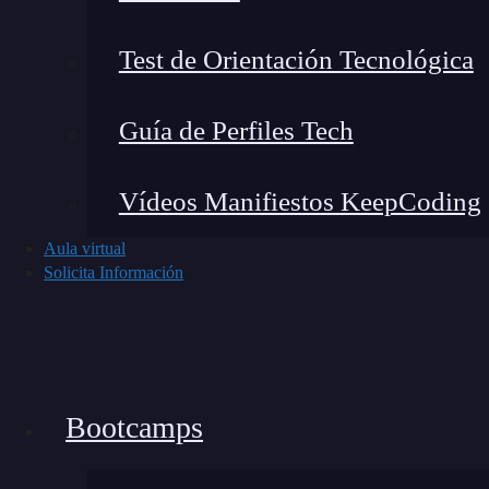
una prioridad. Es menos complejo que Rea
Test de Orientación Tecnológica
Enrutamiento protegido y rutas privad
Guía de Perfiles Tech
React Router
: ofrece una solución sólida
privadas, lo que es esencial para aplicacio
Vídeos Manifiestos KeepCoding
Reach Router
: si bien no tiene caracterís
Aula virtual
implementarlas con algo de trabajo adicion
Solicita Información
¿Cuál deberías elegir?
La elección entre React Router vs. Reach Rout
específicas de tu proyecto. Aquí hay algunas pa
Bootcamps
Elige React Router si
: