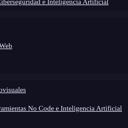
erseguridad e Inteligencia Artificial
 Web
ovisuales
lógico a nuevos profesionales, combinando conocimiento práctico,
os de transformación profesional.
mientas No Code e Inteligencia Artificial