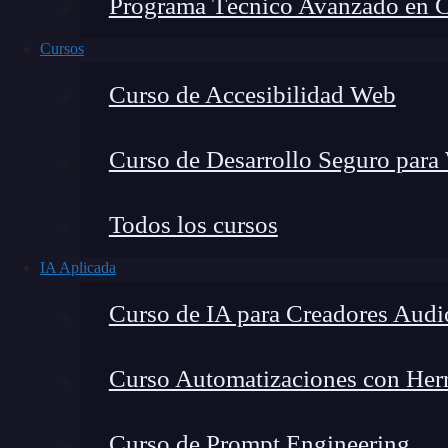
Programa Técnico Avanzado en Cib
Cursos
Curso de Accesibilidad Web
Curso de Desarrollo Seguro para
Todos los cursos
IA Aplicada
Lucia Gómez Salgado
Curso de IA para Creadores Audi
Contribuyo a acercar la realidad del sector tecno
visión de mercado y experiencia directa en proces
Curso Automatizaciones con Herra
Curso de Prompt Engineering