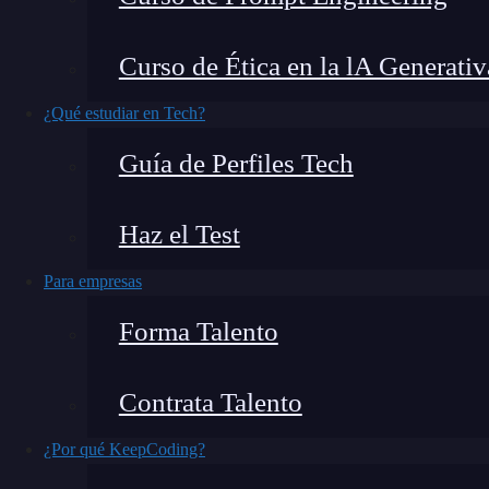
En el mundo del
desarrollo web
, la elección d
Curso de Ética en la lA Generativ
diferencia en la eficiencia y el rendimiento de 
una aplicación web basada en
React
, destacan 
¿Qué estudiar en Tech?
este artículo, exploraremos las diferencias ent
Guía de Perfiles Tech
para tu aplicación.
Haz el Test
¿Qué encontrarás en este post?
Para empresas
Forma Talento
¿Qué son React Router vs. Reach Router?
Comparación de características
Contrata Talento
Componente principal
¿Por qué KeepCoding?
Rutas anidadas