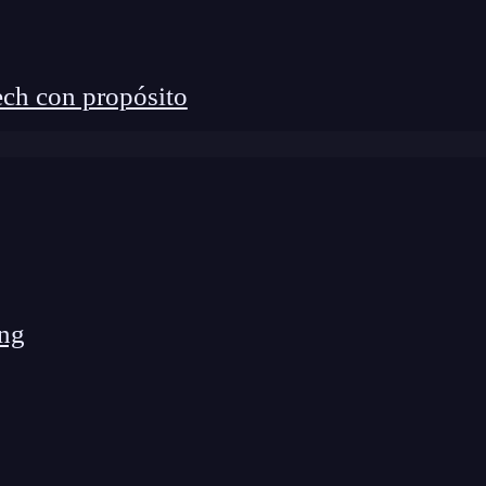
como el punto de entrada principal para la
serRouter
como su punto de entrada principal.
ter
ch con propósito
ede ser un poco más complejo en React Router, pero
ente para admitir rutas anidadas de manera más
ng
ara aplicaciones de tamaño mediano a grande con
lia y tiene una comunidad activa.
 más pequeñas y proyectos donde la accesibilidad es