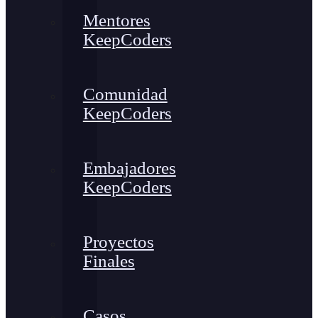
Mentores
KeepCoders
Comunidad
KeepCoders
Embajadores
KeepCoders
Proyectos
Finales
Casos