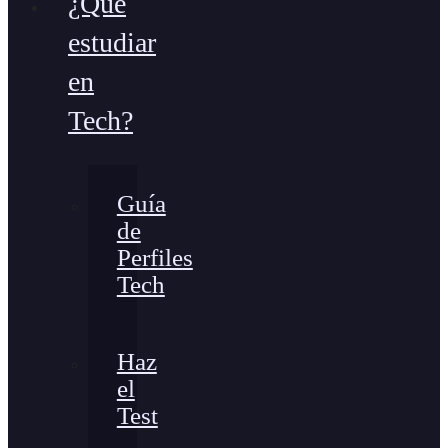
¿Qué
estudiar
en
Tech?
Guía
de
Perfiles
Tech
Haz
el
Test