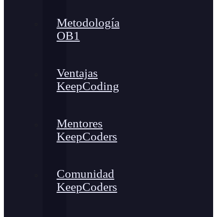
Metodología
OB1
Ventajas
KeepCoding
Mentores
KeepCoders
Comunidad
KeepCoders