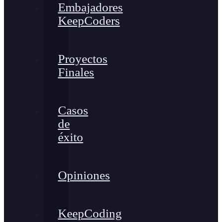
Embajadores
KeepCoders
Proyectos
Finales
Casos
de
éxito
Opiniones
KeepCoding